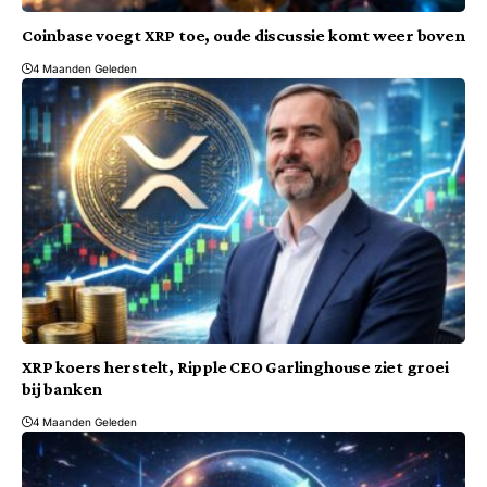
Coinbase voegt XRP toe, oude discussie komt weer boven
4 Maanden Geleden
XRP koers herstelt, Ripple CEO Garlinghouse ziet groei
bij banken
4 Maanden Geleden