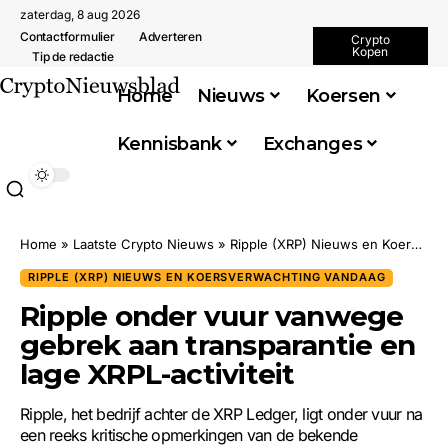
zaterdag, 8 aug 2026
Contactformulier
Adverteren
Crypto
Kopen
Tip de redactie
Home
Nieuws
Koersen
Kennisbank
Exchanges
Home
»
Laatste Crypto Nieuws
»
Ripple (XRP) Nieuws en Koersverwachting Vandaag
RIPPLE (XRP) NIEUWS EN KOERSVERWACHTING VANDAAG
Ripple onder vuur vanwege
gebrek aan transparantie en
lage XRPL-activiteit
Ripple, het bedrijf achter de XRP Ledger, ligt onder vuur na
een reeks kritische opmerkingen van de bekende