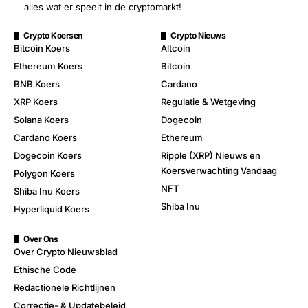
alles wat er speelt in de cryptomarkt!
Crypto Koersen
Crypto Nieuws
Bitcoin Koers
Altcoin
Ethereum Koers
Bitcoin
BNB Koers
Cardano
XRP Koers
Regulatie & Wetgeving
Solana Koers
Dogecoin
Cardano Koers
Ethereum
Dogecoin Koers
Ripple (XRP) Nieuws en
Koersverwachting Vandaag
Polygon Koers
NFT
Shiba Inu Koers
Shiba Inu
Hyperliquid Koers
Over Ons
Over Crypto Nieuwsblad
Ethische Code
Redactionele Richtlijnen
Correctie- & Updatebeleid