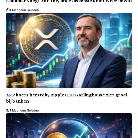
Coinbase voegt XRP toe, oude discussie komt weer boven
4 Maanden Geleden
XRP koers herstelt, Ripple CEO Garlinghouse ziet groei
bij banken
4 Maanden Geleden