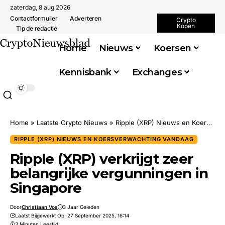
zaterdag, 8 aug 2026
Contactformulier
Adverteren
Crypto
Kopen
Tip de redactie
Home
Nieuws
Koersen
Kennisbank
Exchanges
Home
»
Laatste Crypto Nieuws
»
Ripple (XRP) Nieuws en Koersverwachting Vandaag
RIPPLE (XRP) NIEUWS EN KOERSVERWACHTING VANDAAG
Ripple (XRP) verkrijgt zeer
belangrijke vergunningen in
Singapore
Door
Christiaan Vos
3 Jaar Geleden
Laatst Bijgewerkt Op: 27 September 2025, 16:14
3 Minuten Leestijd