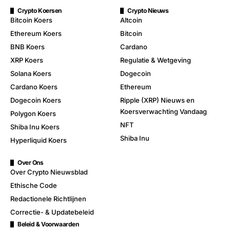
Crypto Koersen
Crypto Nieuws
Bitcoin Koers
Altcoin
Ethereum Koers
Bitcoin
BNB Koers
Cardano
XRP Koers
Regulatie & Wetgeving
Solana Koers
Dogecoin
Cardano Koers
Ethereum
Dogecoin Koers
Ripple (XRP) Nieuws en
Koersverwachting Vandaag
Polygon Koers
NFT
Shiba Inu Koers
Shiba Inu
Hyperliquid Koers
Over Ons
Over Crypto Nieuwsblad
Ethische Code
Redactionele Richtlijnen
Correctie- & Updatebeleid
Beleid & Voorwaarden