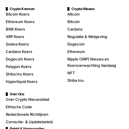
Crypto Koersen
Crypto Nieuws
Bitcoin Koers
Altcoin
Ethereum Koers
Bitcoin
BNB Koers
Cardano
XRP Koers
Regulatie & Wetgeving
Solana Koers
Dogecoin
Cardano Koers
Ethereum
Dogecoin Koers
Ripple (XRP) Nieuws en
Koersverwachting Vandaag
Polygon Koers
NFT
Shiba Inu Koers
Shiba Inu
Hyperliquid Koers
Over Ons
Over Crypto Nieuwsblad
Ethische Code
Redactionele Richtlijnen
Correctie- & Updatebeleid
Beleid & Voorwaarden