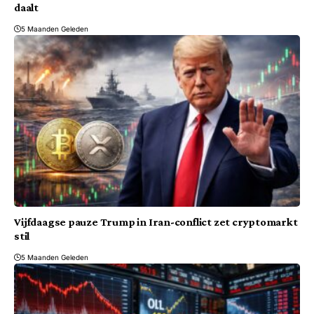
daalt
5 Maanden Geleden
Vijfdaagse pauze Trump in Iran-conflict zet cryptomarkt
stil
5 Maanden Geleden