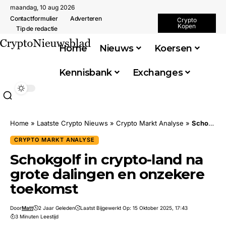
maandag, 10 aug 2026
Contactformulier
Adverteren
Crypto
Kopen
Tip de redactie
Home
Nieuws
Koersen
Kennisbank
Exchanges
Home
»
Laatste Crypto Nieuws
»
Crypto Markt Analyse
»
Schokgolf in crypto-land na grote dalingen en onzekere toekomst
CRYPTO MARKT ANALYSE
Schokgolf in crypto-land na
grote dalingen en onzekere
toekomst
Door
Matt
2 Jaar Geleden
Laatst Bijgewerkt Op: 15 Oktober 2025, 17:43
3 Minuten Leestijd