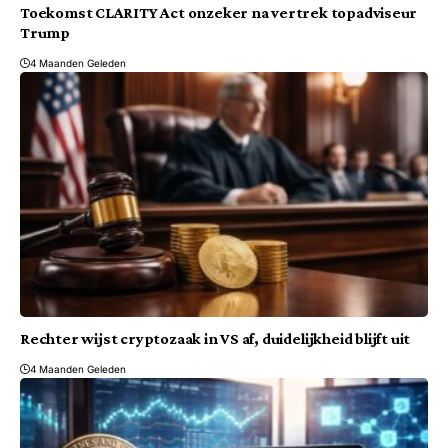
Toekomst CLARITY Act onzeker na vertrek topadviseur
Trump
4 Maanden Geleden
Rechter wijst cryptozaak in VS af, duidelijkheid blijft uit
4 Maanden Geleden