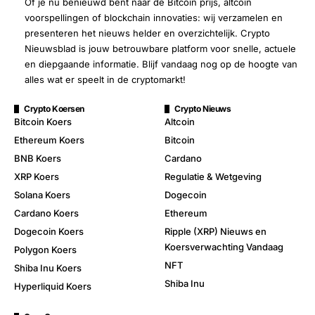
Of je nu benieuwd bent naar de Bitcoin prijs, altcoin
voorspellingen of blockchain innovaties: wij verzamelen en
presenteren het nieuws helder en overzichtelijk. Crypto
Nieuwsblad is jouw betrouwbare platform voor snelle, actuele
en diepgaande informatie. Blijf vandaag nog op de hoogte van
alles wat er speelt in de cryptomarkt!
Crypto Koersen
Crypto Nieuws
Bitcoin Koers
Altcoin
Ethereum Koers
Bitcoin
BNB Koers
Cardano
XRP Koers
Regulatie & Wetgeving
Solana Koers
Dogecoin
Cardano Koers
Ethereum
Dogecoin Koers
Ripple (XRP) Nieuws en
Koersverwachting Vandaag
Polygon Koers
NFT
Shiba Inu Koers
Shiba Inu
Hyperliquid Koers