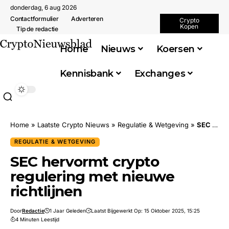
donderdag, 6 aug 2026
Contactformulier
Adverteren
Crypto
Kopen
Tip de redactie
Home
Nieuws
Koersen
Kennisbank
Exchanges
Home
»
Laatste Crypto Nieuws
»
Regulatie & Wetgeving
»
SEC hervormt crypto regulering met nieuwe richtlijnen
REGULATIE & WETGEVING
SEC hervormt crypto
regulering met nieuwe
richtlijnen
Door
Redactie
1 Jaar Geleden
Laatst Bijgewerkt Op: 15 Oktober 2025, 15:25
4 Minuten Leestijd