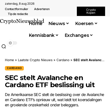
zaterdag, 8 aug 2026
Contactformulier
Adverteren
Crypto
Kopen
Tip de redactie
Home
Nieuws
Koersen
Kennisbank
Exchanges
Home
»
Laatste Crypto Nieuws
»
Cardano
»
SEC stelt Avalanche en Cardano ETF beslissing uit
CARDANO
SEC stelt Avalanche en
Cardano ETF beslissing uit
De Amerikaanse SEC stelt de beslissing over de Avalanche
en Cardano ETF’s opnieuw uit, wat leidt tot koersdalingen
en groeiende onzekerheid onder beleggers.