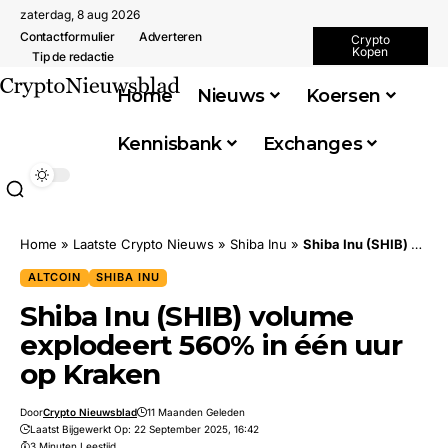
zaterdag, 8 aug 2026
Contactformulier
Adverteren
Crypto
Kopen
Tip de redactie
Home
Nieuws
Koersen
Kennisbank
Exchanges
Home
»
Laatste Crypto Nieuws
»
Shiba Inu
»
Shiba Inu (SHIB) volume explodeert 560% in één uur op Kraken
ALTCOIN
SHIBA INU
Shiba Inu (SHIB) volume
explodeert 560% in één uur
op Kraken
Door
Crypto Nieuwsblad
11 Maanden Geleden
Laatst Bijgewerkt Op: 22 September 2025, 16:42
3 Minuten Leestijd