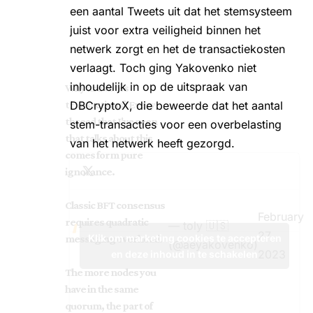
een aantal Tweets uit dat het stemsysteem
juist voor extra veiligheid binnen het
netwerk zorgt en het de transactiekosten
verlaagt. Toch ging Yakovenko niet
inhoudelijk in op de uitspraak van
Why are votes
transactions? Every
DBCryptoX, die beweerde dat het aantal
thread that I've seen
stem-transacties voor een overbelasting
that talks about this
van het netwerk heeft gezorgd.
comes form pure
ignorance.
Classic BFT consensus
February
requires quadratic
— toly 🇺🇸
27,
Klik om marketing cookies te accepteren
messaging overhead.
(@aeyakovenko)
2023
en deze inhoud in te schakelen
The more nodes you
have in the same
quorum, the part of