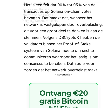
the network that
Het is een feit dat 90% tot 95% van de
agrees on the state,
transacties op Solana on-chain votes
the more messages…
bevatten. Dat maakt dat, wanneer het
https://t.co/fNe0Bji7rx
netwerk is vastgelopen door overbelasting,
dit voor een groot deel te danken is aan de
stemmen. Volgens DBCryptoX hebben de
validators binnen het Proof-of-Stake
systeem van Solana moeite om snel te
communiceren waardoor het lastig is om
consensus te bereiken. Dat zou ervoor
zorgen dat het netwerk overbelast raakt.
- Advertentie -
Ontvang €20
gratis Bitcoin