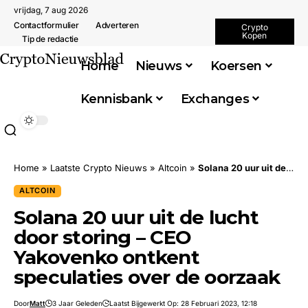
vrijdag, 7 aug 2026
Contactformulier
Adverteren
Crypto
Kopen
Tip de redactie
Home
Nieuws
Koersen
Kennisbank
Exchanges
Home
»
Laatste Crypto Nieuws
»
Altcoin
»
Solana 20 uur uit de lucht door storing – CEO Yakovenko ontkent speculaties over de oorzaak
ALTCOIN
Solana 20 uur uit de lucht
door storing – CEO
Yakovenko ontkent
speculaties over de oorzaak
Door
Matt
3 Jaar Geleden
Laatst Bijgewerkt Op: 28 Februari 2023, 12:18