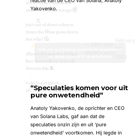
reactie van de CEO van Solana, Anatoly
1/Yesterday
#Solana
had
Yakovenko.
another 20 hour outage 🤯
Just one of about a dozen
times the ⛓️ has gone down.
But why? 🤔
February
— DBCrypto
26,
Klik om marketing cookies te accepteren
(@DBCrypt0)
All part of a massive design
2023
en deze inhoud in te schakelen
flaw that I will try to break
down in this 🧵
So let’s get into it…
“Speculaties komen voor uit
pic.twitter.com/KmeUPnnlZJ
pure onwetendheid”
Anatoly Yakovenko, de oprichter en CEO
van Solana Labs, gaf aan dat de
speculaties onzin zijn en uit ‘pure
onwetendheid’ voortkomen. Hij legde in