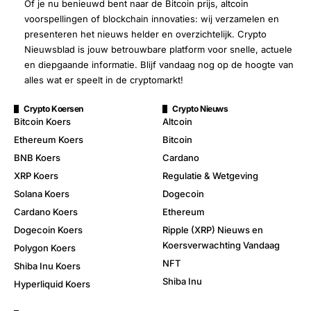
Of je nu benieuwd bent naar de Bitcoin prijs, altcoin
voorspellingen of blockchain innovaties: wij verzamelen en
presenteren het nieuws helder en overzichtelijk. Crypto
Nieuwsblad is jouw betrouwbare platform voor snelle, actuele
en diepgaande informatie. Blijf vandaag nog op de hoogte van
alles wat er speelt in de cryptomarkt!
Crypto Koersen
Crypto Nieuws
Bitcoin Koers
Altcoin
Ethereum Koers
Bitcoin
BNB Koers
Cardano
XRP Koers
Regulatie & Wetgeving
Solana Koers
Dogecoin
Cardano Koers
Ethereum
Dogecoin Koers
Ripple (XRP) Nieuws en
Koersverwachting Vandaag
Polygon Koers
NFT
Shiba Inu Koers
Shiba Inu
Hyperliquid Koers