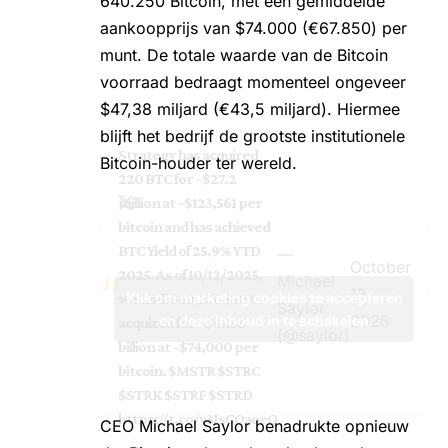
640.250 Bitcoin, met een gemiddelde
aankoopprijs van $74.000 (€67.850) per
munt. De totale waarde van de Bitcoin
voorraad bedraagt momenteel ongeveer
$47,38 miljard (€43,5 miljard). Hiermee
blijft het bedrijf de grootste institutionele
Strategy has acquired
Bitcoin-houder ter wereld.
220 BTC for ~$27.2
million at ~$123,561 per
bitcoin and has achieved
BTC Yield of 25.9% YTD
—
October
2025. As of 10/12/2025,
Michael
13,
Klik om marketing cookies te accepteren
we hodl 640,250
$BTC
Saylor
2025
en deze inhoud in te schakelen
acquired for ~$47.38
(@saylor)
billion at ~$74,000 per
bitcoin.
$MSTR
$STRC
$STRK
$STRF
$STRD
https://t.co/v3IsCOaoeQ
CEO Michael Saylor benadrukte opnieuw