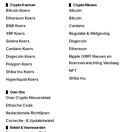
Crypto Koersen
Crypto Nieuws
Bitcoin Koers
Altcoin
Ethereum Koers
Bitcoin
BNB Koers
Cardano
XRP Koers
Regulatie & Wetgeving
Solana Koers
Dogecoin
Cardano Koers
Ethereum
Dogecoin Koers
Ripple (XRP) Nieuws en
Koersverwachting Vandaag
Polygon Koers
NFT
Shiba Inu Koers
Shiba Inu
Hyperliquid Koers
Over Ons
Over Crypto Nieuwsblad
Ethische Code
Redactionele Richtlijnen
Correctie- & Updatebeleid
Beleid & Voorwaarden