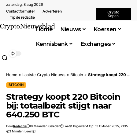
zaterdag, 8 aug 2026
Contactformulier
Adverteren
Crypto
Kopen
Tip de redactie
Home
Nieuws
Koersen
Kennisbank
Exchanges
Home
»
Laatste Crypto Nieuws
»
Bitcoin
»
Strategy koopt 220 Bitcoin bij: totaalbezit stijgt naar 640.250 BTC
BITCOIN
Strategy koopt 220 Bitcoin
bij: totaalbezit stijgt naar
640.250 BTC
Door
Redactie
10 Maanden Geleden
Laatst Bijgewerkt Op: 13 Oktober 2025, 21:15
3 Minuten Leestijd