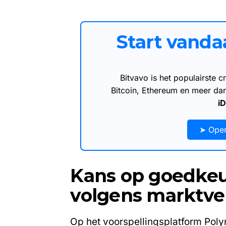
Start vand
Bitvavo is het populairste
Bitcoin, Ethereum en meer d
i
➤ Open
Kans op goedkeu
volgens marktv
Op het voorspellingsplatform Poly