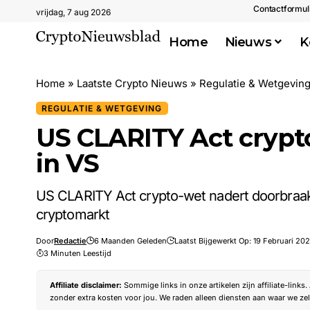
Contactformul
vrijdag, 7 aug 2026
Home
Nieuws
K
Home
»
Laatste Crypto Nieuws
»
Regulatie & Wetgevin
REGULATIE & WETGEVING
US CLARITY Act crypt
in VS
US CLARITY Act crypto-wet nadert doorbraak
cryptomarkt
Door
Redactie
6 Maanden Geleden
Laatst Bijgewerkt Op: 19 Februari 202
3 Minuten Leestijd
Affiliate disclaimer:
Sommige links in onze artikelen zijn affiliate-links
zonder extra kosten voor jou. We raden alleen diensten aan waar we zel