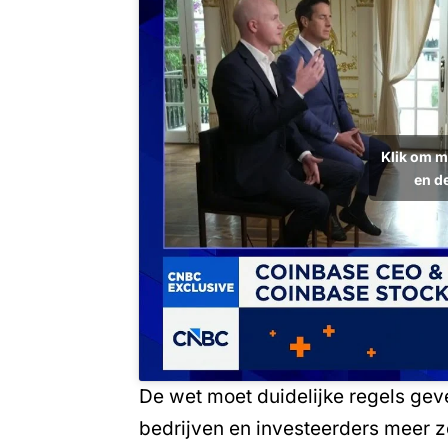
Klik om m
en d
De wet moet duidelijke regels gev
bedrijven en investeerders meer z