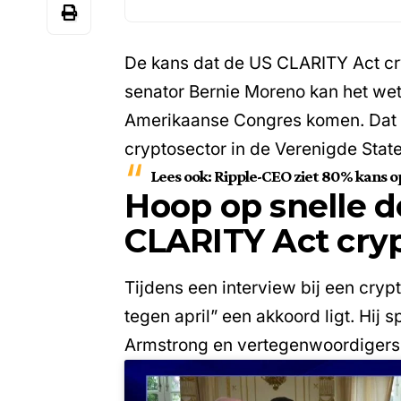
De kans dat de
US CLARITY Act
cr
senator Bernie Moreno kan het wets
Amerikaanse Congres komen. Dat z
cryptosector in de Verenigde Stat
Lees ook:
Ripple-CEO ziet 80% kans o
Hoop op snelle d
CLARITY Act cry
Tijdens een interview bij een crypt
tegen april” een akkoord ligt. Hi
Armstrong en vertegenwoordigers u