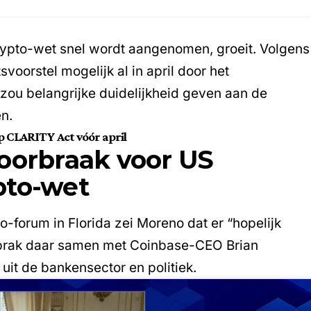
ypto-wet snel wordt aangenomen, groeit. Volgens
voorstel mogelijk al in april door het
ou belangrijke duidelijkheid geven aan de
en.
p CLARITY Act vóór april
oorbraak voor US
pto-wet
o-forum in Florida zei Moreno dat er “hopelijk
j sprak daar samen met Coinbase-CEO Brian
it de bankensector en politiek.