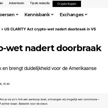
ier
Adverteren
Tip de redactie
Crypto Kopen
oersen
Kennisbank
Exchanges
g
»
US CLARITY Act crypto-wet nadert doorbraak in VS
o-wet nadert doorbraak
 en brengt duidelijkheid voor de Amerikaanse
6, 10:45
. Als je via zo’n link een aankoop doet, ontvangen wij mogelijk een commissie –
f achter staan. Bedankt voor de steun.