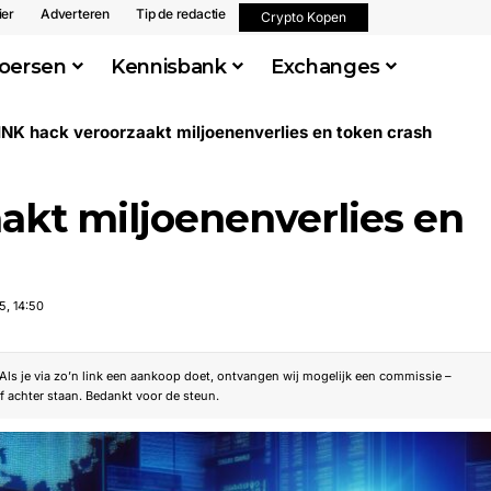
ier
Adverteren
Tip de redactie
Crypto Kopen
oersen
Kennisbank
Exchanges
NK hack veroorzaakt miljoenenverlies en token crash
akt miljoenenverlies en
5, 14:50
. Als je via zo’n link een aankoop doet, ontvangen wij mogelijk een commissie –
f achter staan. Bedankt voor de steun.