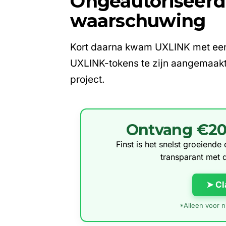
Ongeautoriseerd
waarschuwing
Kort daarna kwam UXLINK met een
UXLINK-tokens te zijn aangemaakt. D
project.
Ontvang €20 g
Finst is het snelst groeiend
transparant met 
➤ Cl
*Alleen voor ni