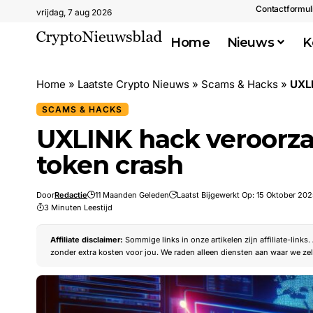
Contactformul
vrijdag, 7 aug 2026
Home
Nieuws
K
Home
»
Laatste Crypto Nieuws
»
Scams & Hacks
»
UXLI
SCAMS & HACKS
UXLINK hack veroorza
token crash
Door
Redactie
11 Maanden Geleden
Laatst Bijgewerkt Op: 15 Oktober 202
3 Minuten Leestijd
Affiliate disclaimer:
Sommige links in onze artikelen zijn affiliate-links
zonder extra kosten voor jou. We raden alleen diensten aan waar we zel