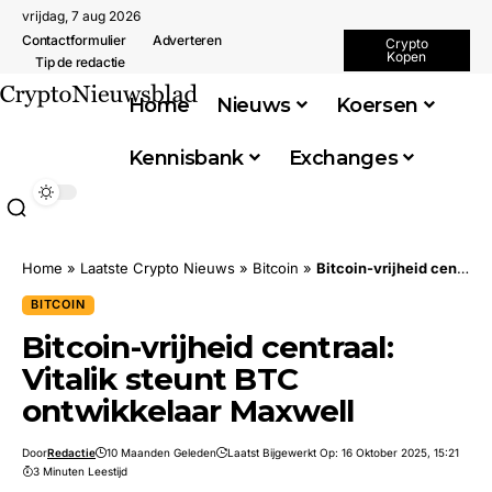
vrijdag, 7 aug 2026
Contactformulier
Adverteren
Crypto
Kopen
Tip de redactie
Home
Nieuws
Koersen
Kennisbank
Exchanges
Home
»
Laatste Crypto Nieuws
»
Bitcoin
»
Bitcoin-vrijheid centraal: Vitalik steunt BTC ontwikkelaar Maxwell
BITCOIN
Bitcoin-vrijheid centraal:
Vitalik steunt BTC
ontwikkelaar Maxwell
Door
Redactie
10 Maanden Geleden
Laatst Bijgewerkt Op: 16 Oktober 2025, 15:21
3 Minuten Leestijd