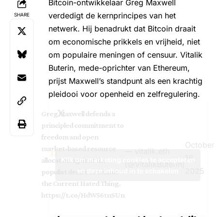
Bitcoin-ontwikkelaar Greg Maxwell
verdedigt de kernprincipes van het
SHARE
netwerk. Hij benadrukt dat
Bitcoin
draait
om economische prikkels en vrijheid, niet
om populaire meningen of censuur. Vitalik
Buterin, mede-oprichter van
Ethereum
,
prijst Maxwell’s standpunt als een krachtig
pleidooi voor openheid en zelfregulering.
Greg Maxwell defends a
principled commitment to
freedom and open
October
market-based resource
— vitalik.eth
16,
Klik om marketing cookies te accepteren
allocation against the
(@VitalikButerin)
2025
en deze inhoud in te schakelen
populist desire to censor
the Current Hated Thing.
https://t.co/HdW56tnSUn