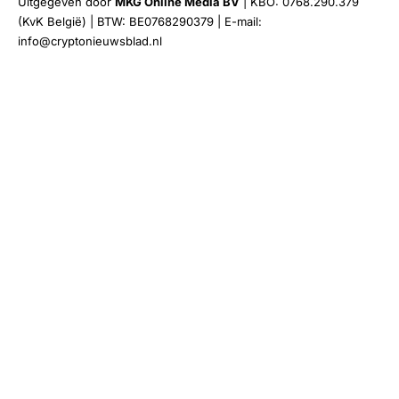
Uitgegeven door
MKG Online Media BV
| KBO: 0768.290.379
(KvK België) | BTW: BE0768290379 | E-mail:
info@cryptonieuwsblad.nl