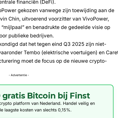
ntrale financiën (DeFi).
voPower gekozen vanwege zijn toewijding aan de
in Chin, uitvoerend voorzitter van VivoPower,
“mijlpaal” en benadrukte de gedeelde visie op
or publieke bedrijven.
ondigd dat het tegen eind Q3 2025 zijn niet-
, waaronder Tembo (elektrische voertuigen) en Care
ucturering moet de focus op de nieuwe crypto-
- Advertentie -
ratis Bitcoin bij Finst
e crypto platform van Nederland. Handel veilig en
de laagste kosten van slechts 0,15%.