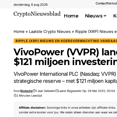
Contactformul
donderdag, 6 aug 2026
Home
Nieuws
K
Home
»
Laatste Crypto Nieuws
»
Ripple (XRP) Nieuws 
RIPPLE (XRP) NIEUWS EN KOERSVERWACHTING VANDAA
VivoPower (VVPR) lan
$121 miljoen investeri
VivoPower International PLC (Nasdaq: VVPR) z
strategische reserve – met $121 miljoen kapi
Door
Redactie
1 Jaar Geleden
Laatst Bijgewerkt Op: 29 Mei 2025, 00:04
2 Minuten Leestijd
Affiliate disclaimer:
Sommige links in onze artikelen zijn affiliate-links
zonder extra kosten voor jou. We raden alleen diensten aan waar we zel