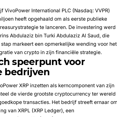
jf VivoPower International PLC (Nasdaq: VVPR)
iljoen heeft opgehaald om als eerste publieke
easurystrategie te lanceren. De investering werd
ns Abdulaziz bin Turki Abdulaziz Al Saud, die
De stap markeert een opmerkelijke wending voor het
gratie van crypto in zijn financiële strategie.
sch speerpunt voor
 bedrijven
voPower XRP inzetten als kerncomponent van zijn
eel de vierde grootste cryptocurrency ter wereld
goedkope transacties. Het bedrijf streeft ernaar o
ling van XRPL (XRP Ledger), een