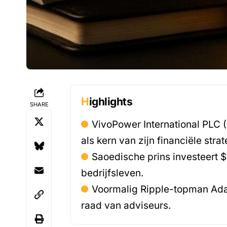
Highlights
SHARE
VivoPower International PLC 
als kern van zijn financiële stra
Saoedische prins investeert $
bedrijfsleven.
Voormalig Ripple-topman Adam
raad van adviseurs.