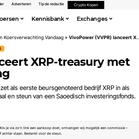
ier
Adverteren
Tip de redactie
Crypto Kopen
oersen
Kennisbank
Exchanges
en Koersverwachting Vandaag
»
VivoPower (VVPR) lanceert XRP-treasury met $121 miljoen investering
G
ceert XRP-treasury met
ng
et als eerste beursgenoteerd bedrijf XRP in als
taal en steun van een Saoedisch investeringsfonds.
. Als je via zo’n link een aankoop doet, ontvangen wij mogelijk een commissie –
f achter staan. Bedankt voor de steun.