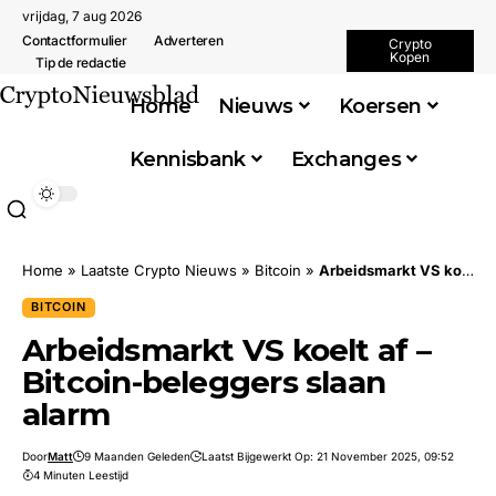
vrijdag, 7 aug 2026
Contactformulier
Adverteren
Crypto
Kopen
Tip de redactie
Home
Nieuws
Koersen
Kennisbank
Exchanges
Home
»
Laatste Crypto Nieuws
»
Bitcoin
»
Arbeidsmarkt VS koelt af – Bitcoin-beleggers slaan alarm
BITCOIN
Arbeidsmarkt VS koelt af –
Bitcoin-beleggers slaan
alarm
Door
Matt
9 Maanden Geleden
Laatst Bijgewerkt Op: 21 November 2025, 09:52
4 Minuten Leestijd