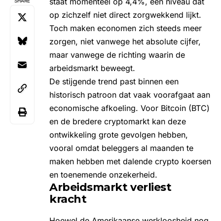
staat momenteel op 4,4%, een niveau dat
SHARE
op zichzelf niet direct zorgwekkend lijkt.
Toch maken economen zich steeds meer
zorgen, niet vanwege het absolute cijfer,
maar vanwege de richting waarin de
arbeidsmarkt beweegt.
De stijgende trend past binnen een
historisch patroon dat vaak voorafgaat aan
economische afkoeling. Voor
Bitcoin (BTC)
en de bredere cryptomarkt kan deze
ontwikkeling grote gevolgen hebben,
vooral omdat beleggers al maanden te
maken hebben met dalende
crypto koersen
en toenemende onzekerheid.
Arbeidsmarkt verliest
kracht
Hoewel de
Amerikaanse werkloosheid
nog