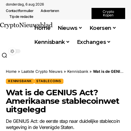
donderdag, 6 aug 2026
Contactformulier
Adverteren
Crypto
Kopen
Tip de redactie
Home
Nieuws
Koersen
Kennisbank
Exchanges
Home
»
Laatste Crypto Nieuws
»
Kennisbank
»
Wat is de GENIUS Act? Amerikaanse stablecoinwet uitgelegd
KENNISBANK
STABLECOINS
Wat is de GENIUS Act?
Amerikaanse stablecoinwet
uitgelegd
De GENIUS Act: de eerste stap naar duidelijke stablecoin
wetgeving in de Verenigde Staten.