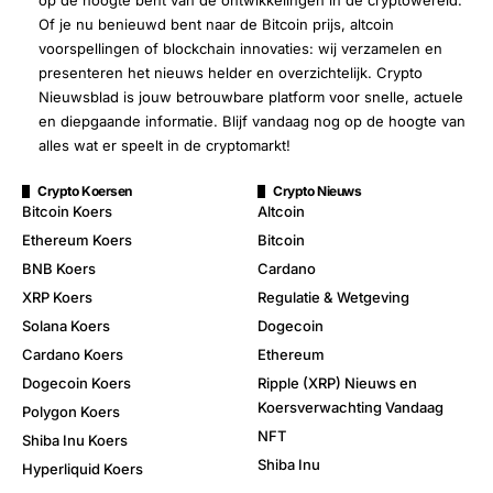
op de hoogte bent van de ontwikkelingen in de cryptowereld.
Of je nu benieuwd bent naar de Bitcoin prijs, altcoin
voorspellingen of blockchain innovaties: wij verzamelen en
presenteren het nieuws helder en overzichtelijk. Crypto
Nieuwsblad is jouw betrouwbare platform voor snelle, actuele
en diepgaande informatie. Blijf vandaag nog op de hoogte van
alles wat er speelt in de cryptomarkt!
Crypto Koersen
Crypto Nieuws
Bitcoin Koers
Altcoin
Ethereum Koers
Bitcoin
BNB Koers
Cardano
XRP Koers
Regulatie & Wetgeving
Solana Koers
Dogecoin
Cardano Koers
Ethereum
Dogecoin Koers
Ripple (XRP) Nieuws en
Koersverwachting Vandaag
Polygon Koers
NFT
Shiba Inu Koers
Shiba Inu
Hyperliquid Koers