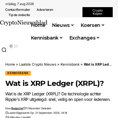
vrijdag, 7 aug 2026
Contactformulier
Adverteren
Crypto
Kopen
Tip de redactie
Home
Nieuws
Koersen
Kennisbank
Exchanges
Home
»
Laatste Crypto Nieuws
»
Kennisbank
»
Wat is XRP Ledger (XRPL)?
KENNISBANK
Wat is XRP Ledger (XRPL)?
Wat is de XRP Ledger (XRPL)? De technologie achter
Ripple's XRP uitgelegd: snel, veilig en open voor iedereen.
Door
Redactie
11 Maanden Geleden
Laatst Bijgewerkt Op: 21 September 2025, 14:18
6 Minuten Leestijd