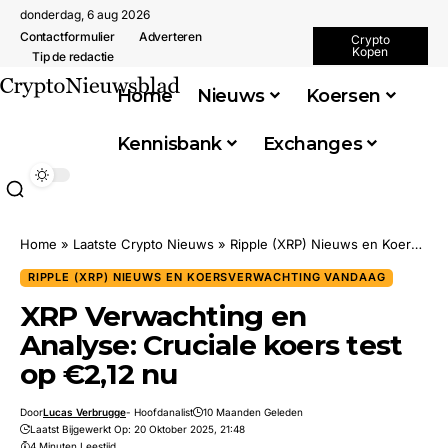
donderdag, 6 aug 2026
Contactformulier
Adverteren
Crypto
Kopen
Tip de redactie
Home
Nieuws
Koersen
Kennisbank
Exchanges
Home
»
Laatste Crypto Nieuws
»
Ripple (XRP) Nieuws en Koersverwachting Vandaag
RIPPLE (XRP) NIEUWS EN KOERSVERWACHTING VANDAAG
XRP Verwachting en
Analyse: Cruciale koers test
op €2,12 nu
Door
Lucas Verbrugge
- Hoofdanalist
10 Maanden Geleden
Laatst Bijgewerkt Op: 20 Oktober 2025, 21:48
4 Minuten Leestijd