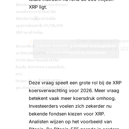
Bitwise has not posted exact
XRP ligt.
numbers yet) that the
Bitwise Index 10 holds
approximately 30,718,290
XRP as of today.
— Chad Steingraber
Decem
Klik om marketing cookies te accepteren
Recorded. That puts the total
(@ChadSteingraber)
9, 202
en deze inhoud in te schakelen
at 506,067,267 XRP taken into
AUM since launch of the
funds. Not even a month in
yet.
https://t.co/k5V8h3NEPu
Deze vraag speelt een grote rol bij de XRP
pic.twitter.com/oR1y0gdgUJ
koersverwachting voor 2026. Meer vraag
betekent vaak meer koersdruk omhoog.
Investeerders voelen zich zekerder nu
bekende fondsen kiezen voor XRP.
Analisten wijzen op het voorbeeld van