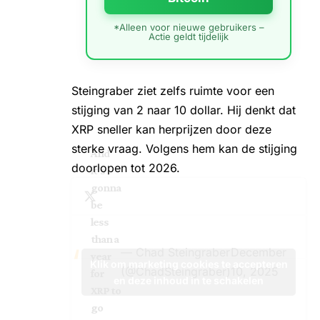
*Alleen voor nieuwe gebruikers –
Actie geldt tijdelijk
Steingraber ziet zelfs ruimte voor een
stijging van 2 naar 10 dollar. Hij denkt dat
XRP sneller kan herprijzen door deze
sterke vraag. Volgens hem kan de stijging
And
doorlopen tot 2026.
it’s
gonna
be
less
than a
— Chad Steingraber
December
year
Klik om marketing cookies te accepteren
(@ChadSteingraber)
10, 2025
for
en deze inhoud in te schakelen
XRP to
go