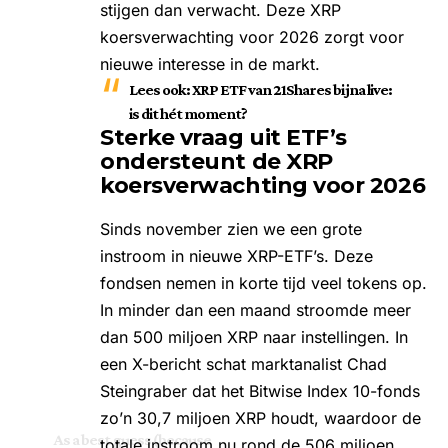
stijgen dan verwacht. Deze XRP
koersverwachting voor 2026 zorgt voor
nieuwe interesse in de markt.
Lees ook:
XRP ETF van 21Shares bijna live:
is dit hét moment?
Sterke vraag uit ETF’s
ondersteunt de XRP
koersverwachting voor 2026
Sinds november zien we een grote
instroom in nieuwe
XRP-ETF’s
. Deze
fondsen nemen in korte tijd veel tokens op.
In minder dan een maand stroomde meer
dan 500 miljoen XRP naar instellingen. In
een X-bericht schat marktanalist Chad
Steingraber dat het Bitwise Index 10-fonds
zo’n 30,7 miljoen XRP houdt, waardoor de
As a best guess (because
totale instroom nu rond de 506 miljoen