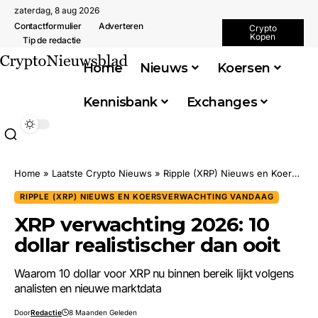
zaterdag, 8 aug 2026
Contactformulier
Adverteren
Crypto
Kopen
Tip de redactie
Home
Nieuws
Koersen
Kennisbank
Exchanges
Home
»
Laatste Crypto Nieuws
»
Ripple (XRP) Nieuws en Koersverwachting Vandaag
RIPPLE (XRP) NIEUWS EN KOERSVERWACHTING VANDAAG
XRP verwachting 2026: 10
dollar realistischer dan ooit
Waarom 10 dollar voor XRP nu binnen bereik lijkt volgens
analisten en nieuwe marktdata
Door
Redactie
8 Maanden Geleden