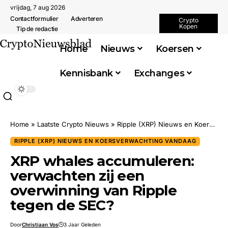
vrijdag, 7 aug 2026
Contactformulier
Adverteren
Crypto
Kopen
Tip de redactie
Home
Nieuws
Koersen
Kennisbank
Exchanges
Home
»
Laatste Crypto Nieuws
»
Ripple (XRP) Nieuws en Koersverwachting Vandaag
RIPPLE (XRP) NIEUWS EN KOERSVERWACHTING VANDAAG
XRP whales accumuleren:
verwachten zij een
overwinning van Ripple
tegen de SEC?
Door
Christiaan Vos
3 Jaar Geleden