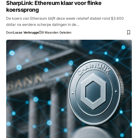
SharpLink: Ethereum klaar voor flinke
koerssprong
De koers van Ethereum blijft deze week relatief stabiel rond $3.400
dollar na eerdere scherpe dalingen in de…
Door
Lucas Verbrugge
9 Maanden Geleden