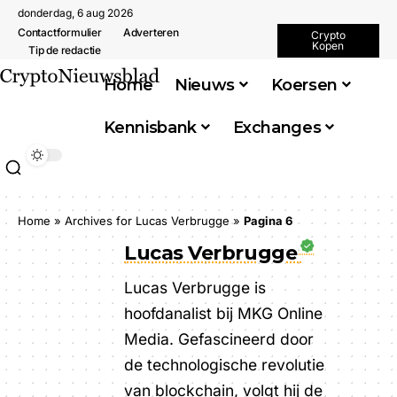
donderdag, 6 aug 2026
Contactformulier
Adverteren
Crypto
Kopen
Tip de redactie
Home
Nieuws
Koersen
Kennisbank
Exchanges
Home
»
Archives for Lucas Verbrugge
»
Pagina 6
Lucas Verbrugge
Lucas Verbrugge is
hoofdanalist bij MKG Online
Media. Gefascineerd door
de technologische revolutie
van blockchain, volgt hij de