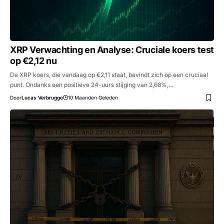
XRP Verwachting en Analyse: Cruciale koers test
op €2,12 nu
De XRP koers, die vandaag op €2,11 staat, bevindt zich op een cruciaal
punt. Ondanks een positieve 24-uurs stijging van 2,68%,…
Door
Lucas Verbrugge
10 Maanden Geleden