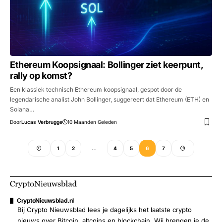
Ethereum Koopsignaal: Bollinger ziet keerpunt,
rally op komst?
Een klassiek technisch Ethereum koopsignaal, gespot door de
legendarische analist John Bollinger, suggereert dat Ethereum (ETH) en
Solana…
Door
Lucas Verbrugge
10 Maanden Geleden
1
2
…
4
5
6
7
CryptoNieuwsblad.nl
Bij Crypto Nieuwsblad lees je dagelijks het laatste crypto
nieuws over Bitcoin, altcoins en blockchain. Wij brengen je de