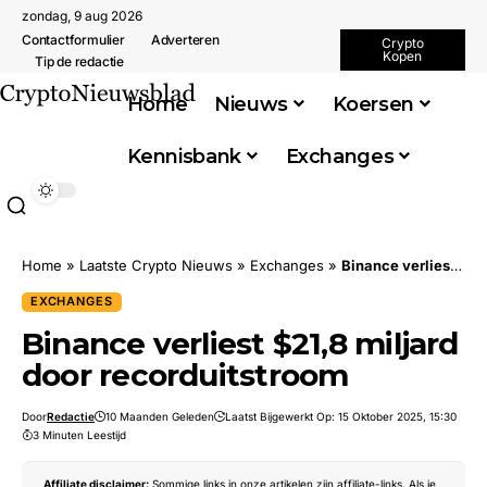
zondag, 9 aug 2026
Contactformulier
Adverteren
Crypto
Kopen
Tip de redactie
Home
Nieuws
Koersen
Kennisbank
Exchanges
Home
»
Laatste Crypto Nieuws
»
Exchanges
»
Binance verliest $21,8 miljard door recorduitstroom
EXCHANGES
Binance verliest $21,8 miljard
door recorduitstroom
Door
Redactie
10 Maanden Geleden
Laatst Bijgewerkt Op: 15 Oktober 2025, 15:30
3 Minuten Leestijd
Affiliate disclaimer:
Sommige links in onze artikelen zijn affiliate-links. Als je