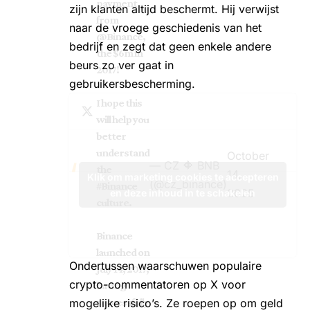
payment
zijn klanten altijd beschermt. Hij verwijst
from
naar de vroege geschiedenis van het
@Binance
,
bedrijf en zegt dat geen enkele andere
the $6m in
beurs zo ver gaat in
2017!
gebruikersbescherming.
I hope this
will help you
better
understand
October
— CZ 🔶 BNB
the
14,
Klik om marketing cookies te accepteren
(@cz_binance)
#Binance
2025
en deze inhoud in te schakelen
culture.
Binance
launched on
Ondertussen waarschuwen populaire
July 14, 2017,
crypto-commentatoren op X voor
having
mogelijke risico’s. Ze roepen op om geld
successfully