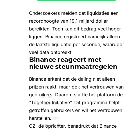
Onderzoekers melden dat liquidaties een
recordhoogte van 19,1 miljard dollar
bereikten. Toch kan dit bedrag veel hoger
liggen. Binance registreert namelijk alleen
de laatste liquidatie per seconde, waardoor
veel data ontbreekt.
Binance reageert met
nieuwe steunmaatregelen
Binance erkent dat de daling niet alleen
prijzen raakt, maar ook het vertrouwen van
gebruikers. Daarom startte het platform de
Let me
“Together Initiative”. Dit programma helpt
share a little
getroffen gebruikers en wil het vertrouwen
story on
the largest
herstellen.
ever single
CZ, de oprichter, benadrukt dat Binance