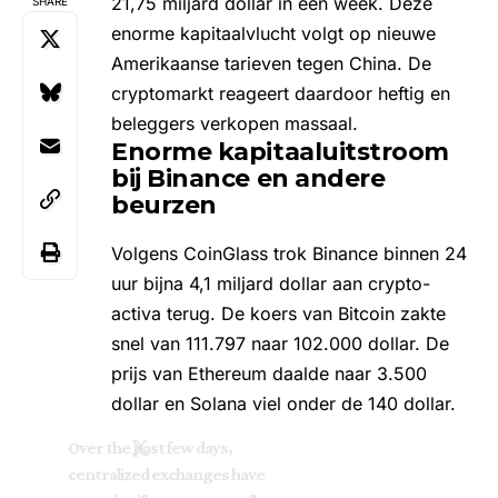
21,75 miljard dollar in een week. Deze
SHARE
enorme kapitaalvlucht volgt op nieuwe
Amerikaanse tarieven tegen China. De
cryptomarkt reageert daardoor heftig en
beleggers verkopen massaal.
Enorme kapitaaluitstroom
bij Binance en andere
beurzen
Volgens CoinGlass trok Binance binnen 24
uur bijna 4,1 miljard dollar aan crypto-
activa terug. De
koers van Bitcoin
zakte
snel van 111.797 naar 102.000 dollar. De
prijs van Ethereum
daalde naar 3.500
dollar en
Solana
viel onder de 140 dollar.
Over the past few days,
centralized exchanges have