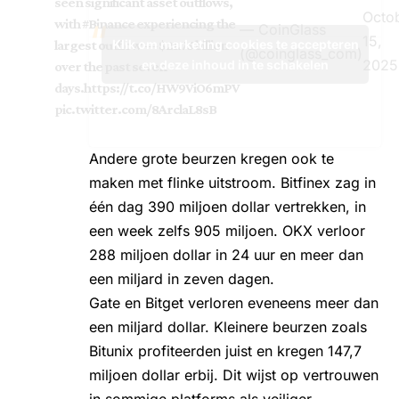
seen significant asset outflows,
Octo
with
#Binance
experiencing the
— CoinGlass
15,
Klik om marketing cookies te accepteren
largest outflow — $21.75 billion
(@coinglass_com)
2025
en deze inhoud in te schakelen
over the past seven
days.
https://t.co/HW9ViO6mPV
pic.twitter.com/8ArclaL8sB
Andere grote beurzen kregen ook te
maken met flinke uitstroom. Bitfinex zag in
één dag 390 miljoen dollar vertrekken, in
een week zelfs 905 miljoen. OKX verloor
288 miljoen dollar in 24 uur en meer dan
een miljard in zeven dagen.
Gate en Bitget verloren eveneens meer dan
een miljard dollar. Kleinere beurzen zoals
Bitunix profiteerden juist en kregen 147,7
miljoen dollar erbij. Dit wijst op vertrouwen
in sommige platforms als veiliger.