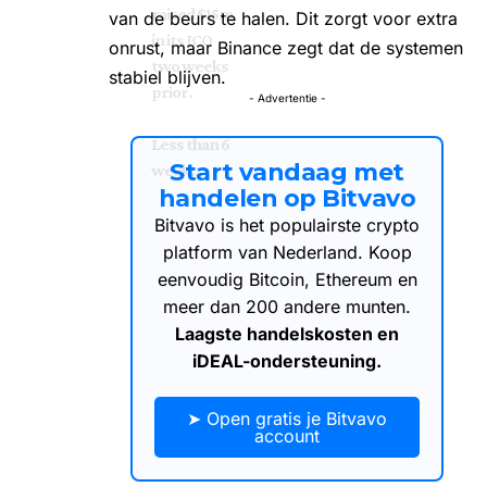
raised $15m
van de beurs te halen. Dit zorgt voor extra
in its ICO
onrust, maar Binance zegt dat de systemen
two weeks
stabiel blijven.
prior.
- Advertentie -
Less than 6
Start vandaag met
week…
handelen op Bitvavo
Bitvavo is het populairste crypto
platform van Nederland. Koop
eenvoudig Bitcoin, Ethereum en
meer dan 200 andere munten.
Laagste handelskosten en
iDEAL-ondersteuning.
➤ Open gratis je Bitvavo
account