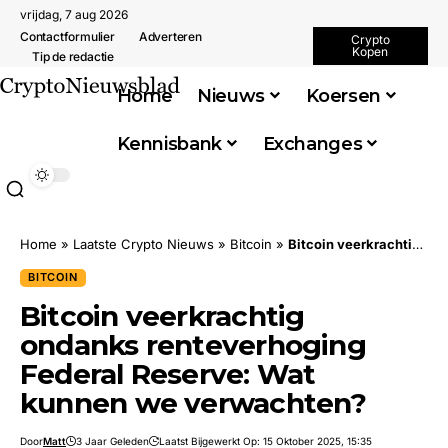
vrijdag, 7 aug 2026
Contactformulier
Adverteren
Crypto
Kopen
Tip de redactie
Home
Nieuws
Koersen
Kennisbank
Exchanges
Home
»
Laatste Crypto Nieuws
»
Bitcoin
»
Bitcoin veerkrachtig ondanks renteverhoging Federal Reserve: Wat kunnen we verwachten?
BITCOIN
Bitcoin veerkrachtig
ondanks renteverhoging
Federal Reserve: Wat
kunnen we verwachten?
Door
Matt
3 Jaar Geleden
Laatst Bijgewerkt Op: 15 Oktober 2025, 15:35