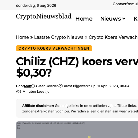
Contactformul
donderdag, 6 aug 2026
Home
Nieuws
K
Home
»
Laatste Crypto Nieuws
»
Crypto Koers Verwach
CRYPTO KOERS VERWACHTINGEN
Chiliz (CHZ) koers ve
$0,30?
Door
Matt
3 Jaar Geleden
Laatst Bijgewerkt Op: 11 April 2023, 08:04
3 Minuten Leestijd
Affiliate disclaimer:
Sommige links in onze artikelen zijn affiliate-links
zonder extra kosten voor jou. We raden alleen diensten aan waar we zel