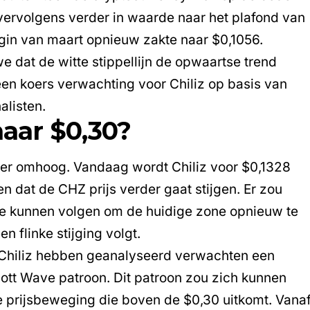
vervolgens verder in waarde naar het plafond van
egin van maart opnieuw zakte naar $0,1056.
e dat de witte stippellijn de opwaartse trend
een koers verwachting voor Chiliz op basis van
alisten.
naar $0,30?
r omhoog. Vandaag wordt Chiliz voor $0,1328
en dat de
CHZ prijs
verder gaat stijgen. Er zou
ie kunnen volgen om de huidige zone opnieuw te
n flinke stijging volgt.
Chiliz
hebben geanalyseerd verwachten een
liott Wave patroon. Dit patroon zou zich kunnen
e prijsbeweging die boven de $0,30 uitkomt. Vana