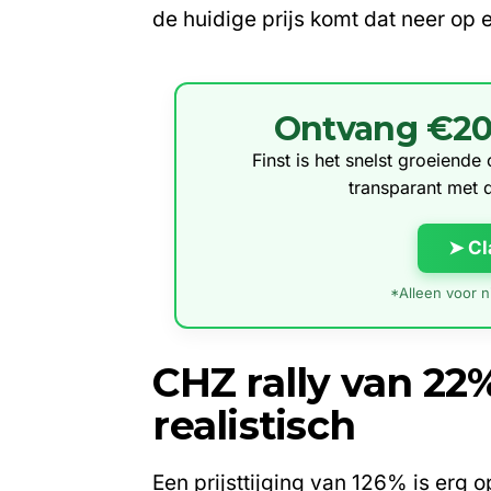
de huidige prijs komt dat neer op 
Ontvang €20 g
Finst is het snelst groeiend
transparant met 
➤ Cl
*Alleen voor ni
CHZ rally van 22
realistisch
Een prijsttijging van 126% is erg 