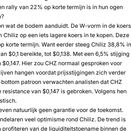
en rally van 22% op korte termijn is in hun ogen
m?
on wat de bodem aanduidt. De W-vorm in de koer
om Chiliz op een iets lagere koers in te kopen. Deze
 op korte termijn. Want eerder steeg Chiliz 38,8% i
$0,1 bereikte, tot $0,138. Met een 6,5% stijging
n $0,147. Hier zou CHZ normaal gesproken voor
jven hangen voordat prijsstijgingen zich verder
e-bottom patroon verwachten analisten dat CHZ
 de resistance van $0,147 is gebroken. Volgens hen
stisch.
ven natuurlijk geen garantie voor de toekomst.
ndelaren veel optimisme rond Chiliz. De trend is
 profiteren van de
liquiditeitstoename
binnen de