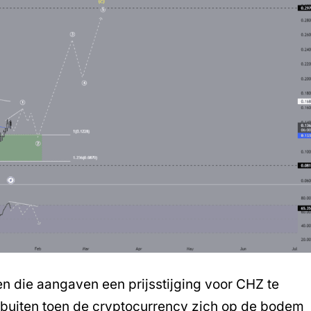
en die aangaven een prijsstijging voor CHZ te
 buiten toen de cryptocurrency zich op de bodem