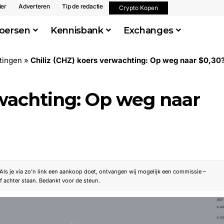
ier
Adverteren
Tip de redactie
Crypto Kopen
oersen
Kennisbank
Exchanges
tingen
»
Chiliz (CHZ) koers verwachting: Op weg naar $0,30
rwachting: Op weg naar
. Als je via zo’n link een aankoop doet, ontvangen wij mogelijk een commissie –
f achter staan. Bedankt voor de steun.