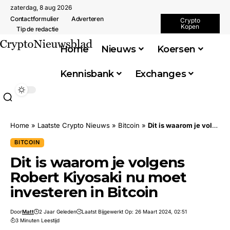
zaterdag, 8 aug 2026
Contactformulier
Adverteren
Crypto
Kopen
Tip de redactie
Home
Nieuws
Koersen
Kennisbank
Exchanges
Home
»
Laatste Crypto Nieuws
»
Bitcoin
»
Dit is waarom je volgens Robert Kiyosaki nu moet investeren in Bitcoin
BITCOIN
Dit is waarom je volgens
Robert Kiyosaki nu moet
investeren in Bitcoin
Door
Matt
2 Jaar Geleden
Laatst Bijgewerkt Op: 26 Maart 2024, 02:51
3 Minuten Leestijd