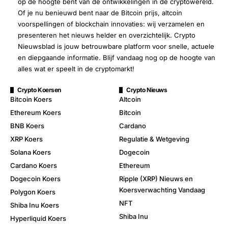
op de hoogte bent van de ontwikkelingen in de cryptowereld.
Of je nu benieuwd bent naar de Bitcoin prijs, altcoin
voorspellingen of blockchain innovaties: wij verzamelen en
presenteren het nieuws helder en overzichtelijk. Crypto
Nieuwsblad is jouw betrouwbare platform voor snelle, actuele
en diepgaande informatie. Blijf vandaag nog op de hoogte van
alles wat er speelt in de cryptomarkt!
Crypto Koersen
Crypto Nieuws
Bitcoin Koers
Altcoin
Ethereum Koers
Bitcoin
BNB Koers
Cardano
XRP Koers
Regulatie & Wetgeving
Solana Koers
Dogecoin
Cardano Koers
Ethereum
Dogecoin Koers
Ripple (XRP) Nieuws en
Koersverwachting Vandaag
Polygon Koers
NFT
Shiba Inu Koers
Shiba Inu
Hyperliquid Koers