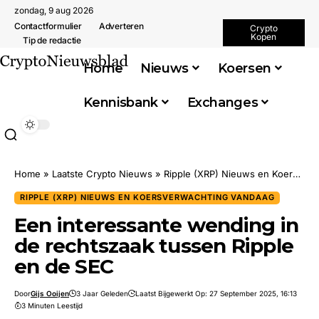
zondag, 9 aug 2026
Contactformulier
Adverteren
Crypto
Kopen
Tip de redactie
Home
Nieuws
Koersen
Kennisbank
Exchanges
Home
»
Laatste Crypto Nieuws
»
Ripple (XRP) Nieuws en Koersverwachting Vandaag
RIPPLE (XRP) NIEUWS EN KOERSVERWACHTING VANDAAG
Een interessante wending in
de rechtszaak tussen Ripple
en de SEC
Door
Gijs Ooijen
3 Jaar Geleden
Laatst Bijgewerkt Op: 27 September 2025, 16:13
3 Minuten Leestijd