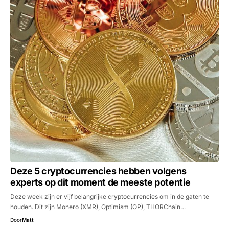
Deze 5 cryptocurrencies hebben volgens
experts op dit moment de meeste potentie
Deze week zijn er vijf belangrijke cryptocurrencies om in de gaten te
houden. Dit zijn Monero (XMR), Optimism (OP), THORChain…
Door
Matt