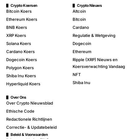
Crypto Koersen
Crypto Nieuws
Bitcoin Koers
Altcoin
Ethereum Koers
Bitcoin
BNB Koers
Cardano
XRP Koers
Regulatie & Wetgeving
Solana Koers
Dogecoin
Cardano Koers
Ethereum
Dogecoin Koers
Ripple (XRP) Nieuws en
Koersverwachting Vandaag
Polygon Koers
NFT
Shiba Inu Koers
Shiba Inu
Hyperliquid Koers
Over Ons
Over Crypto Nieuwsblad
Ethische Code
Redactionele Richtlijnen
Correctie- & Updatebeleid
Beleid & Voorwaarden