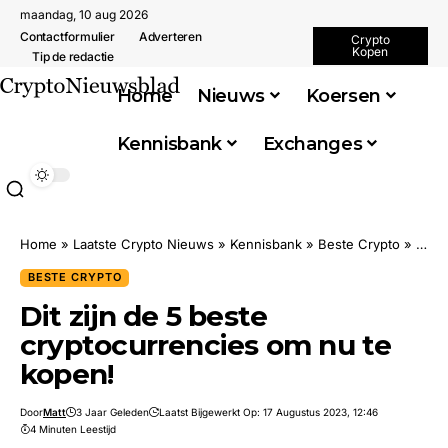
maandag, 10 aug 2026
Contactformulier
Adverteren
Crypto
Kopen
Tip de redactie
Home
Nieuws
Koersen
Kennisbank
Exchanges
Home
»
Laatste Crypto Nieuws
»
Kennisbank
»
Beste Crypto
»
Dit z
BESTE CRYPTO
Dit zijn de 5 beste
cryptocurrencies om nu te
kopen!
Door
Matt
3 Jaar Geleden
Laatst Bijgewerkt Op: 17 Augustus 2023, 12:46
4 Minuten Leestijd