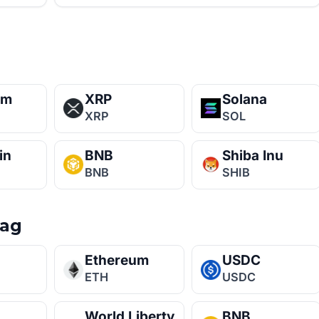
n
um
XRP
Solana
XRP
SOL
in
BNB
Shiba Inu
BNB
SHIB
aag
Ethereum
USDC
ETH
USDC
World Liberty
BNB