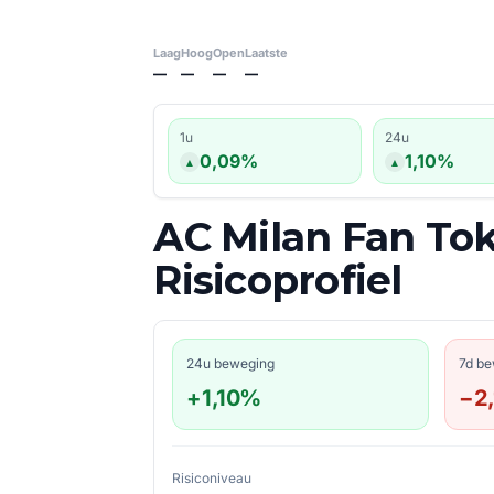
Laag
Hoog
Open
Laatste
—
—
—
—
1u
24u
0,09%
1,10%
AC Milan Fan Toke
Risicoprofiel
24u beweging
7d b
+1,10%
−2
Risiconiveau