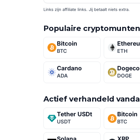
Links zijn affiliate links. Jij betaalt niets extra.
Populaire cryptomunte
Bitcoin
Ethere
BTC
ETH
Cardano
Dogeco
ADA
DOGE
Actief verhandeld vand
Tether USDt
Bitcoin
USDT
BTC
Solana
XRP