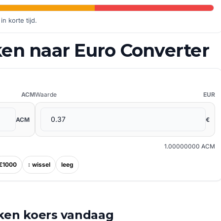
in korte tijd.
en naar Euro Converter
ACM
Waarde
EUR
ACM
€
1.00000000 ACM
€1000
↕ wissel
leeg
oken koers vandaag