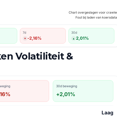
Chart overgeslagen voor crawle
Fout bij laden van koersdata
7d
30d
-2,16%
2,01%
n Volatiliteit &
eweging
30d beweging
,16%
+2,01%
Laag