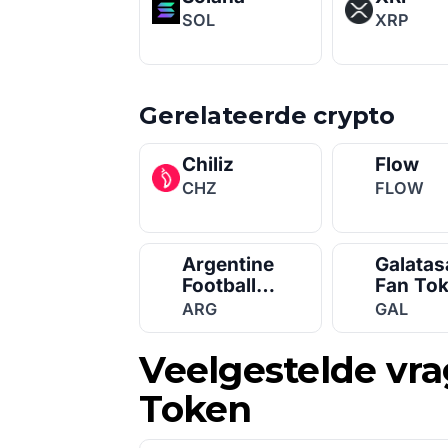
SOL
XRP
Gerelateerde crypto
Chiliz
Flow
CHZ
FLOW
Argentine
Galatas
Football
Fan To
Association
ARG
GAL
Fan Token
Veelgestelde vra
Token