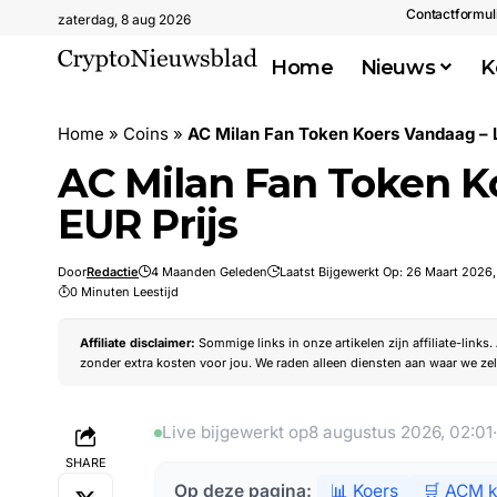
Contactformul
zaterdag, 8 aug 2026
Home
Nieuws
K
Home
»
Coins
»
AC Milan Fan Token Koers Vandaag – 
AC Milan Fan Token K
EUR Prijs
Door
Redactie
4 Maanden Geleden
Laatst Bijgewerkt Op: 26 Maart 2026,
0 Minuten Leestijd
Affiliate disclaimer:
Sommige links in onze artikelen zijn affiliate-links
zonder extra kosten voor jou. We raden alleen diensten aan waar we zel
Live bijgewerkt op
8 augustus 2026, 02:01
SHARE
Op deze pagina:
📊 Koers
🛒 ACM 