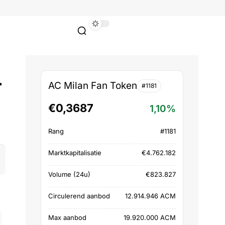
-
AC Milan Fan Token
#1181
€0,3687
1,10%
Rang
#1181
Marktkapitalisatie
€4.762.182
Volume (24u)
€823.827
Circulerend aanbod
12.914.946 ACM
Max aanbod
19.920.000 ACM