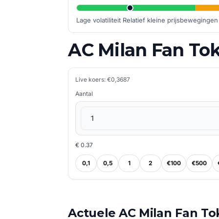
Lage volatiliteit Relatief kleine prijsbewegingen 
AC Milan Fan Tok
Live koers: €0,3687
Aantal
€ 0.37
0,1
0,5
1
2
€100
€500
Actuele AC Milan Fan T