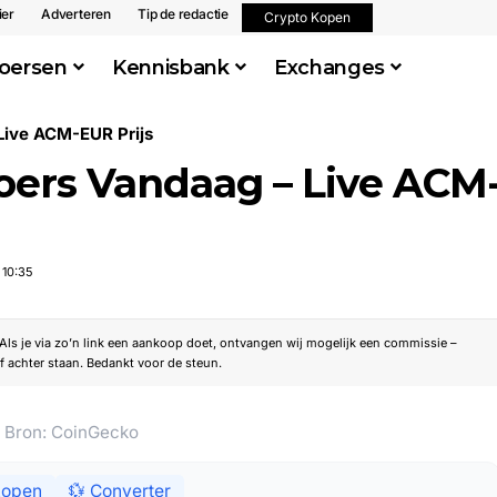
ier
Adverteren
Tip de redactie
Crypto Kopen
oersen
Kennisbank
Exchanges
Live ACM-EUR Prijs
oers Vandaag – Live ACM
 10:35
. Als je via zo’n link een aankoop doet, ontvangen wij mogelijk een commissie –
f achter staan. Bedankt voor de steun.
· Bron: CoinGecko
kopen
💱 Converter