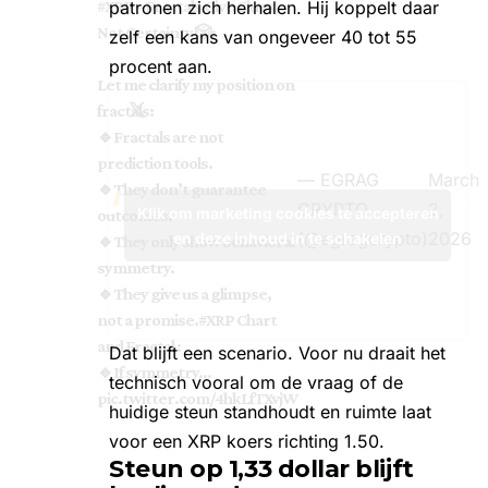
#XRP
– Fractals Give Clues,
patronen zich herhalen. Hij koppelt daar
Not Certainty 🎲:
zelf een kans van ongeveer 40 tot 55
procent aan.
Let me clarify my position on
fractals:
🔹Fractals are not
prediction tools.
— EGRAG
March
🔹They don’t guarantee
CRYPTO
2,
Klik om marketing cookies te accepteren
outcomes.
(@egragcrypto)
2026
en deze inhoud in te schakelen
🔹They only show behavioral
symmetry.
🔹They give us a glimpse,
not a promise.
#XRP
Chart
and Fractal :
Dat blijft een scenario. Voor nu draait het
🔹If symmetry…
technisch vooral om de vraag of de
pic.twitter.com/4hkLfTXvjW
huidige steun standhoudt en ruimte laat
voor een XRP koers richting 1.50.
Steun op 1,33 dollar blijft