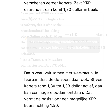
verschenen eerder kopers. Zakt XRP
daaronder, dan komt 1,30 dollar in beeld.
As expected,
$XRP
retraces
towards $1.33. If a higher low
is to form, this is where the
reaction should be taking
— 🇬🇧
March
place. Failing such, $1.30 on
ChartNerd 📊
2,
Klik om marketing cookies te accepteren
the 0.786 is also a potential to
(@ChartNerdTA)
2026
en deze inhoud in te schakelen
mark a low before a bullish
rebound.
https://t.co/7Umdue3Ckm
pic.twitter.com/iqba7Up03h
Dat niveau valt samen met weeksteun. In
februari draaide de koers daar ook. Blijven
kopers rond 1,30 tot 1,33 dollar actief, dan
kan een hogere bodem ontstaan. Dat
vormt de basis voor een mogelijke XRP
koers richting 1.50.