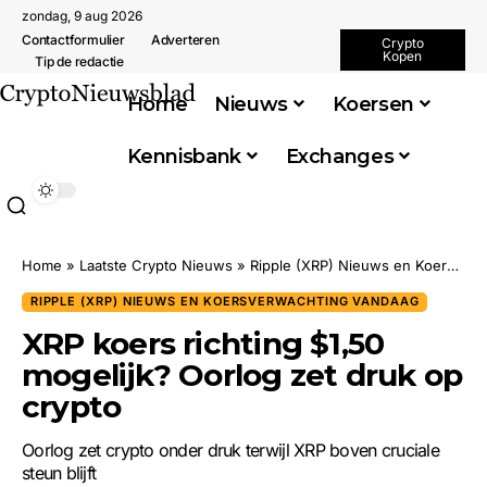
zondag, 9 aug 2026
Contactformulier
Adverteren
Crypto
Kopen
Tip de redactie
Home
Nieuws
Koersen
Kennisbank
Exchanges
Home
»
Laatste Crypto Nieuws
»
Ripple (XRP) Nieuws en Koersverwachting Vandaag
RIPPLE (XRP) NIEUWS EN KOERSVERWACHTING VANDAAG
XRP koers richting $1,50
mogelijk? Oorlog zet druk op
crypto
Oorlog zet crypto onder druk terwijl XRP boven cruciale
steun blijft