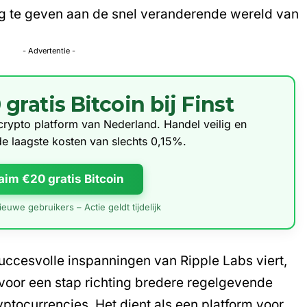
ng te geven aan de snel veranderende wereld van
- Advertentie -
ratis Bitcoin bij Finst
e crypto platform van Nederland. Handel veilig en
de laagste kosten van slechts 0,15%.
aim €20 gratis Bitcoin
euwe gebruikers – Actie geldt tijdelijk
succesvolle inspanningen van Ripple Labs viert,
voor een stap richting bredere regelgevende
yptocurrencies
. Het dient als een platform voor