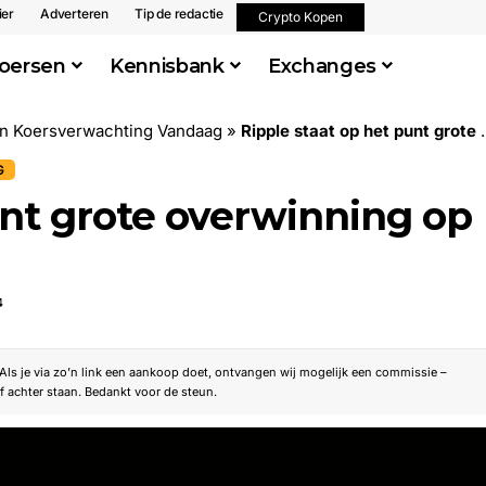
ier
Adverteren
Tip de redactie
Crypto Kopen
oersen
Kennisbank
Exchanges
en Koersverwachting Vandaag
»
Ripple staat op het punt grote overwinning op SEC te behalen
G
unt grote overwinning op
4
. Als je via zo’n link een aankoop doet, ontvangen wij mogelijk een commissie –
f achter staan. Bedankt voor de steun.