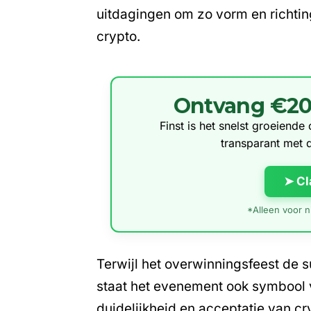
uitdagingen om zo vorm en richti
crypto.
Ontvang €20 g
Finst is het snelst groeiend
transparant met 
➤ Cl
*Alleen voor ni
Terwijl het overwinningsfeest de 
staat het evenement ook symbool 
duidelijkheid en
acceptatie van cr