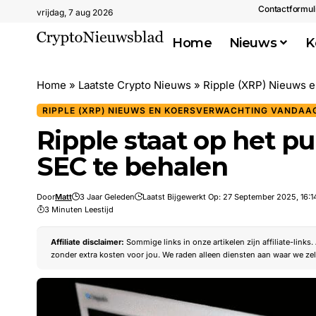
Contactformul
vrijdag, 7 aug 2026
Home
Nieuws
K
Home
»
Laatste Crypto Nieuws
»
Ripple (XRP) Nieuws 
RIPPLE (XRP) NIEUWS EN KOERSVERWACHTING VANDAA
Ripple staat op het p
SEC te behalen
Door
Matt
3 Jaar Geleden
Laatst Bijgewerkt Op: 27 September 2025, 16:1
3 Minuten Leestijd
Affiliate disclaimer:
Sommige links in onze artikelen zijn affiliate-links
zonder extra kosten voor jou. We raden alleen diensten aan waar we zel