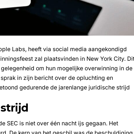
pple Labs
, heeft via social media aangekondigd
nningsfeest zal plaatsvinden in New York City. Di
n gelegenheid om hun mogelijke overwinning in de
sprak in zijn bericht over de opluchting en
etoond gedurende de jarenlange juridische strijd
strijd
 de SEC
is niet over één nacht ijs gegaan. Het
urd. De kern van het geschil was de beschuldiging