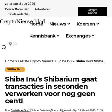
zaterdag, 8 aug 2026
Contactformulier
Adverteren
Crypto
Kopen
Tip de redactie
Home
Nieuws
Koersen
Kennisbank
Exchanges
Home
»
Laatste Crypto Nieuws
»
Shiba Inu
»
Shiba Inu’s Shibarium gaat transacties in seconden verwerken voor nog geen cent!
SHIBA INU
Shiba Inu’s Shibarium gaat
transacties in seconden
verwerken voor nog geen
cent!
Door
Christiaan Vos
3 Jaar Geleden
Laatst Bijgewerkt Op: 28 Maart 2023, 21:19