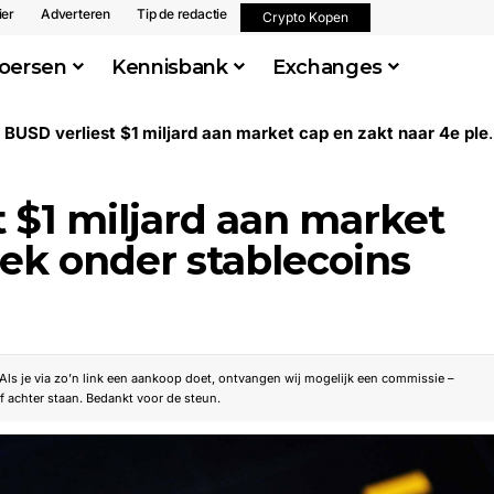
ier
Adverteren
Tip de redactie
Crypto Kopen
oersen
Kennisbank
Exchanges
SD verliest $1 miljard aan market cap en zakt naar 4e plek onder stablecoins
 $1 miljard aan market
lek onder stablecoins
. Als je via zo’n link een aankoop doet, ontvangen wij mogelijk een commissie –
f achter staan. Bedankt voor de steun.