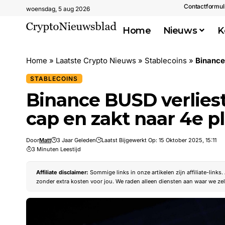
Contactformul
woensdag, 5 aug 2026
Home
Nieuws
K
Home
»
Laatste Crypto Nieuws
»
Stablecoins
»
Binance BU
STABLECOINS
Binance BUSD verliest
cap en zakt naar 4e p
Door
Matt
3 Jaar Geleden
Laatst Bijgewerkt Op: 15 Oktober 2025, 15:11
3 Minuten Leestijd
Affiliate disclaimer:
Sommige links in onze artikelen zijn affiliate-links
zonder extra kosten voor jou. We raden alleen diensten aan waar we zel