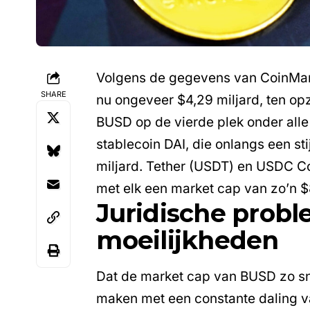
Volgens de gegevens van CoinMar
SHARE
nu ongeveer $4,29 miljard, ten opz
BUSD op de vierde plek onder alle
stablecoin DAI, die onlangs een st
miljard.
Tether
(USDT) en USDC Coin
met elk een market cap van zo’n $
Juridische prob
moeilijkheden
Dat de market cap van BUSD zo sne
maken met een constante daling v