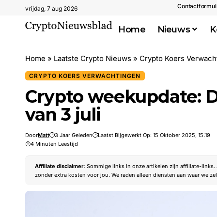
Contactformul
vrijdag, 7 aug 2026
Home
Nieuws
K
Home
»
Laatste Crypto Nieuws
»
Crypto Koers Verwach
CRYPTO KOERS VERWACHTINGEN
Crypto weekupdate: D
van 3 juli
Door
Matt
3 Jaar Geleden
Laatst Bijgewerkt Op: 15 Oktober 2025, 15:19
4 Minuten Leestijd
Affiliate disclaimer:
Sommige links in onze artikelen zijn affiliate-links
zonder extra kosten voor jou. We raden alleen diensten aan waar we zel