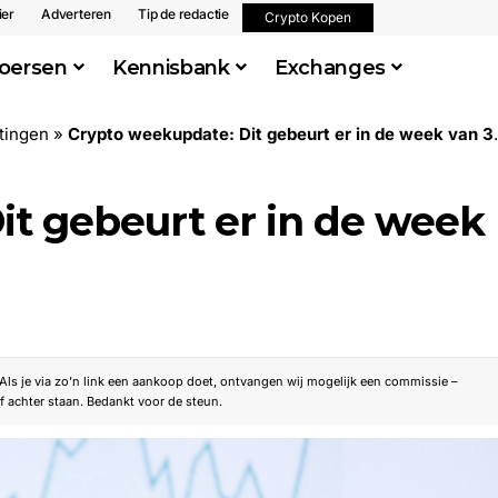
ier
Adverteren
Tip de redactie
Crypto Kopen
oersen
Kennisbank
Exchanges
tingen
»
Crypto weekupdate: Dit gebeurt er in de week van 3 juli
it gebeurt er in de week
. Als je via zo’n link een aankoop doet, ontvangen wij mogelijk een commissie –
f achter staan. Bedankt voor de steun.